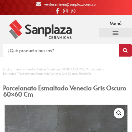
ventasenlinea@sanplaza.com.co
Menú
Inicio
/
Tienda online Cerámicas Sanplaza
/
PORCELANATOS
/
Porcelanatos
Brillantes
/ Porcelanato Esmaltado Venecia Gris Oscuro 60×60 Cm
Porcelanato Esmaltado Venecia Gris Oscuro
60×60 Cm