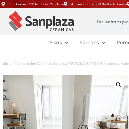
Cali, Carrera 23B No. 13B - 76 B/Junin
Armenia, Carrera 18 No. 11 - 45 Centro
Pisos
Paredes
Porc
Inicio
/
Tienda online Cerámicas Sanplaza
/
PORCELANATOS
/
Porcelanatos Mate