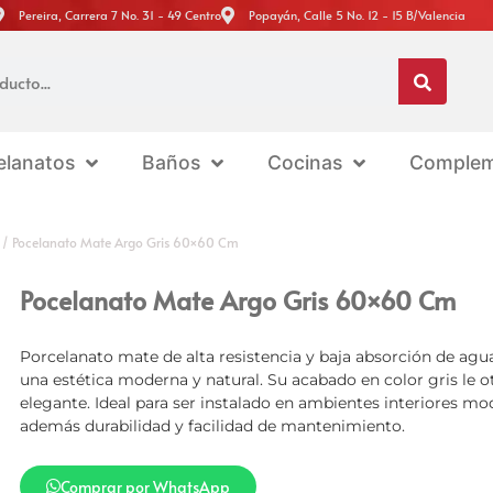
Pereira, Carrera 7 No. 31 - 49 Centro
Popayán, Calle 5 No. 12 - 15 B/Valencia
elanatos
Baños
Cocinas
Complem
/ Pocelanato Mate Argo Gris 60×60 Cm
Pocelanato Mate Argo Gris 60×60 Cm
Porcelanato mate de alta resistencia y baja absorción de agu
una estética moderna y natural. Su acabado en color gris le o
elegante. Ideal para ser instalado en ambientes interiores m
además durabilidad y facilidad de mantenimiento.
Comprar por WhatsApp