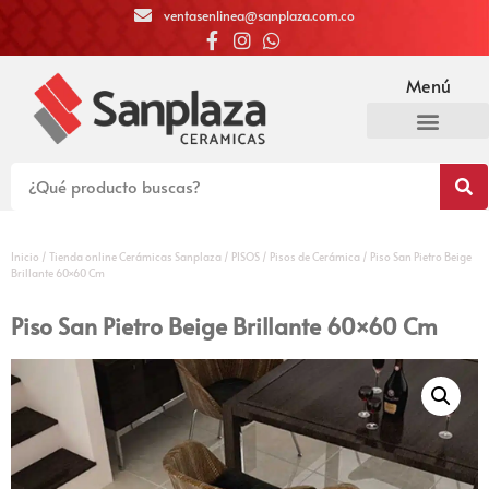
ventasenlinea@sanplaza.com.co
Menú
Inicio
/
Tienda online Cerámicas Sanplaza
/
PISOS
/
Pisos de Cerámica
/ Piso San Pietro Beige
Brillante 60×60 Cm
Piso San Pietro Beige Brillante 60×60 Cm