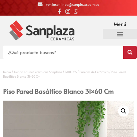
ventasenlinea@sanplaza.com.co
Menú
Inicio
/
Tienda online Cerámicas Sanplaza
/
PAREDES
/
Paredes de Cerámica
/ Piso Pared
Basáltico Blanco 31×60 Cm
Piso Pared Basáltico Blanco 31×60 Cm