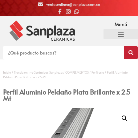
ventasenlinea@sanplaza.com.co
Menú
Inicio
/
Tienda online Cerámicas Sanplaza
/
COMPLEMENTOS
/
Perfilería
/ Perfil Aluminio
Peldaño Plata Brillante x 2.5 Mt
Perfil Aluminio Peldaño Plata Brillante x 2.5
Mt