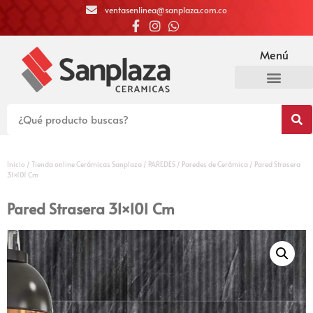
ventasenlinea@sanplaza.com.co
Menú
Inicio
/
Tienda online Cerámicas Sanplaza
/
PAREDES
/
Paredes de Cerámica
/ Pared Strasera
31×101 Cm
Pared Strasera 31×101 Cm