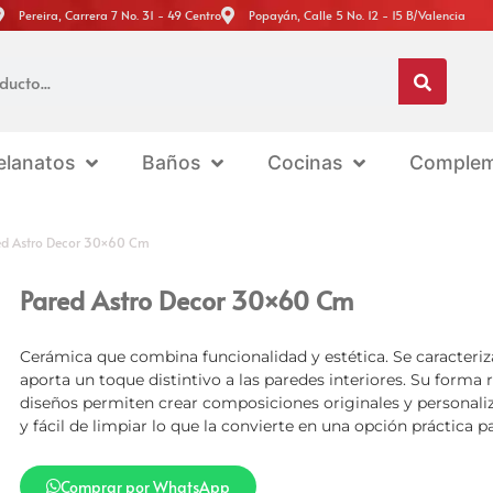
Pereira, Carrera 7 No. 31 - 49 Centro
Popayán, Calle 5 No. 12 - 15 B/Valencia
elanatos
Baños
Cocinas
Complem
ed Astro Decor 30×60 Cm
Pared Astro Decor 30×60 Cm
Cerámica que combina funcionalidad y estética. Se caracteriz
aporta un toque distintivo a las paredes interiores. Su forma 
diseños permiten crear composiciones originales y personaliza
y fácil de limpiar lo que la convierte en una opción práctica p
Comprar por WhatsApp