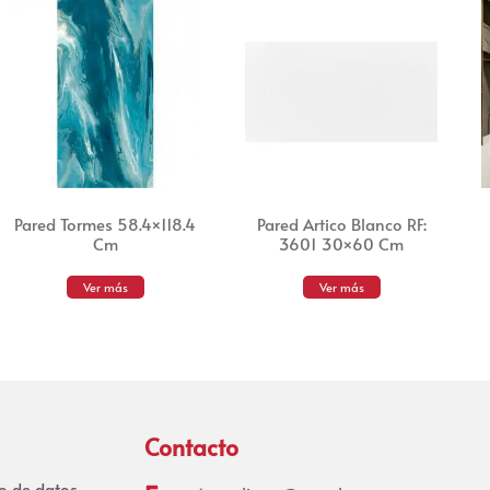
Pared Tormes 58.4×118.4
Pared Artico Blanco RF:
Cm
3601 30×60 Cm
Ver más
Ver más
Contacto
to de datos