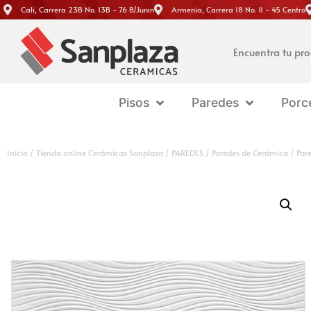
Cali, Carrera 23B No. 13B - 76 B/Junin
Armenia, Carrera 18 No. 11 - 45 Centro
Pisos
Paredes
Porc
Inicio
/
Tienda online Cerámicas Sanplaza
/
PAREDES
/
Paredes de Cerámica
/ Par