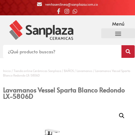
ventasenlinea@sanplaza.com.co
Menú
Inicio
/
Tienda online Cerámicas Sanplaza
/
BAÑOS
/
Lavamanos
/ Lavamanos Vessel Sparta
Blanco Redondo LX-5806D
Lavamanos Vessel Sparta Blanco Redondo
LX-5806D