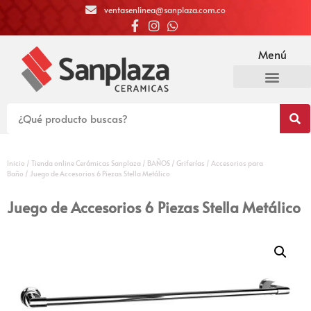
ventasenlinea@sanplaza.com.co
Menú
Inicio
/
Tienda online Cerámicas Sanplaza
/
BAÑOS
/
Griferías
/
Accesorios para
Baño
/ Juego de Accesorios 6 Piezas Stella Metálico
Juego de Accesorios 6 Piezas Stella Metálico