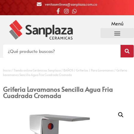
ventasenlinea@sanplaza.com.co
Menú
Inicio
/
Tienda online Cerámicas Sanplaza
/
BAÑOS
/
Griferías
/
Para Lavamanos
/ Griferia
Lavamanos Sencilla Agua Fria Cuadrada Cromada
Griferia Lavamanos Sencilla Agua Fria
Cuadrada Cromada