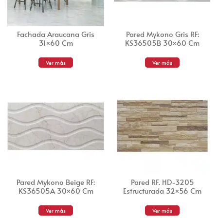
Fachada Araucana Gris
Pared Mykono Gris RF:
31×60 Cm
KS36505B 30×60 Cm
Ver más
Ver más
Pared Mykono Beige RF:
Pared RF. HD-3205
KS36505A 30×60 Cm
Estructurada 32×56 Cm
Ver más
Ver más