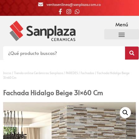
ventasenlinea@sanplaza.com.co
Menú
Inicio
/
Tienda online Cerámicas Sanplaza
/
PAREDES
/
Fachadas
/ Fachada Hidalgo Beige
31×60 Cm
Fachada Hidalgo Beige 31×60 Cm